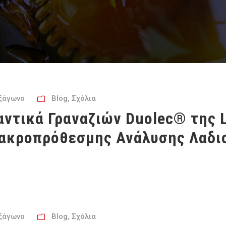
ξάγωνο
Blog
,
Σχόλια
ντικά Γραναζιών Duolec® της L
ακροπρόθεσμης Ανάλυσης Λαδι
ξάγωνο
Blog
,
Σχόλια