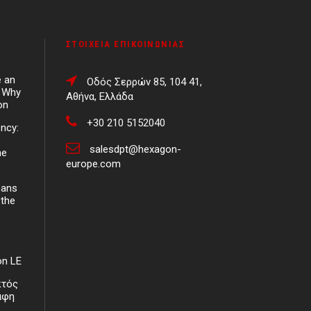
ΣΤΟΙΧΕΊΑ ΕΠΙΚΟΙΝΩΝΊΑΣ
e an
Οδός Σερρών 85, 104 41,
d Why
Αθήνα, Ελλάδα
on
+30 210 5152040
ency:
salesdpt@hexagon-
ne
europe.com
eans
 the
on LE
κτός
άφη