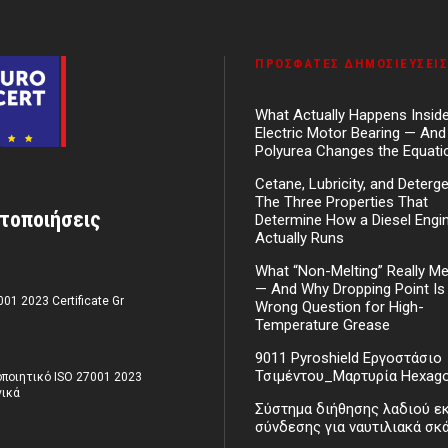
ΠΡΌΣΦΑΤΕΣ ΔΗΜΟΣΙΕΎΣΕΙΣ
What Actually Happens Insid
Electric Motor Bearing — An
Polyurea Changes the Equati
Cetane, Lubricity, and Deterg
The Three Properties That
τοποιήσεις
Determine How a Diesel Engi
Actually Runs
What “Non-Melting” Really M
— And Why Dropping Point Is
001 2023 Certificate Gr
Wrong Question for High-
Temperature Grease
9011 Pyroshield Εργοστάσιο
Τσιμέντου_Μαρτυρία Hexag
ποιητικό ISO 27001 2023
ικά
Σύστημα διήθησης λαδιού ε
σύνδεσης για ναυτιλιακά σκ