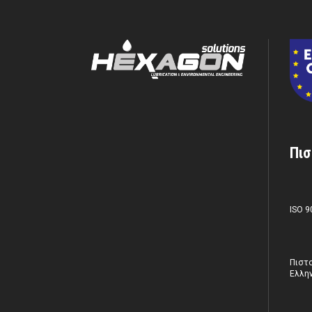
Πισ
ISO 9
Πιστο
Ελλην