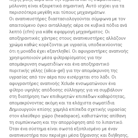
μόλυνση είναι εξαιρετικά σημαντική. Αυτό ισχύει για τα
περισσότερα μεγέθη και τύπους μηχανημάτων.
Οι αναπνευστήρες διαστασιολογούνται σύμφωνα με τον
απαιτούμενο όγκο ανταλλαγής αέρα σε κυβικά πόδια ανά
λεπτό (cfm) για κάθε εφαρμογή μηχανήματος. Οι
αποξηραντικές χάντρες στους αναπνευστήρες αλλάζουν
χρώμα καθώς κορέζονται με υγρασία, υποδεικνύοντας
ότι η μονάδα έχει εξαντληθεί. Οι αφυγραντήρες αναπνοής
χρησιμοποιούν μέσα φιλτραρίσματος για την
απομάκρυνση σωματιδίων και ένα αποξηραντικό
πυριτικής γέλης (silica-gel) για την απομάκρυνση της
υγρασίας από τον αέρα που εισέρχεται στο λάδι. Οι
αφυγραντήρες αναπνοής Xclude ενσωματώνουν ένα
φίλτρο υψηλής απόδοσης σύλληψης για να συμβάλουν
στη διατήρηση των επιθυμητών επιπέδων καθαρότητας,
απομακρύνοντας ακόμη και τα ελάχιστα σωματίδια.
Δημιουργούν επίσης χαμηλά επίπεδα σχετικής υγρασίας
στον ελεύθερο χώρο (headspace), καθιστώντας απίθανη
τη συμπύκνωση και την απορρόφηση από το λιπαντικό.
Όταν ένα σύστημα είναι σωστά εξοπλισμένο με έναν
αναπνευστήρα που περιέχει μέσα ξήρανσης και διήθησης,