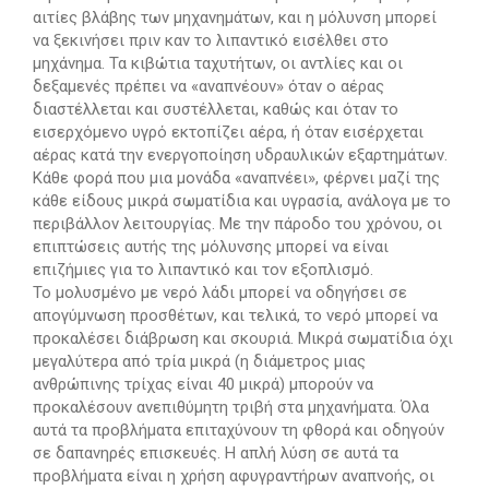
αιτίες βλάβης των μηχανημάτων, και η μόλυνση μπορεί
να ξεκινήσει πριν καν το λιπαντικό εισέλθει στο
μηχάνημα. Τα κιβώτια ταχυτήτων, οι αντλίες και οι
δεξαμενές πρέπει να «αναπνέουν» όταν ο αέρας
διαστέλλεται και συστέλλεται, καθώς και όταν το
εισερχόμενο υγρό εκτοπίζει αέρα, ή όταν εισέρχεται
αέρας κατά την ενεργοποίηση υδραυλικών εξαρτημάτων.
Κάθε φορά που μια μονάδα «αναπνέει», φέρνει μαζί της
κάθε είδους μικρά σωματίδια και υγρασία, ανάλογα με το
περιβάλλον λειτουργίας. Με την πάροδο του χρόνου, οι
επιπτώσεις αυτής της μόλυνσης μπορεί να είναι
επιζήμιες για το λιπαντικό και τον εξοπλισμό.
Το μολυσμένο με νερό λάδι μπορεί να οδηγήσει σε
απογύμνωση προσθέτων, και τελικά, το νερό μπορεί να
προκαλέσει διάβρωση και σκουριά. Μικρά σωματίδια όχι
μεγαλύτερα από τρία μικρά (η διάμετρος μιας
ανθρώπινης τρίχας είναι 40 μικρά) μπορούν να
προκαλέσουν ανεπιθύμητη τριβή στα μηχανήματα. Όλα
αυτά τα προβλήματα επιταχύνουν τη φθορά και οδηγούν
σε δαπανηρές επισκευές. Η απλή λύση σε αυτά τα
προβλήματα είναι η χρήση αφυγραντήρων αναπνοής, οι