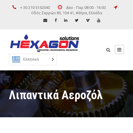
+ 30 210 5152040
Δευ - Παρ 08:00 - 16:00
Οδός Σερρών 85, 104 41, Αθήνα, Ελλάδα
Ελληνικά
Λιπαντικά Αεροζόλ