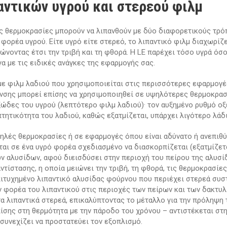
αντικών υγρού και στερεού φιλμ
 θερμοκρασίες μπορούν να λιπανθούν με δύο διαφορετικούς τρόπ
φορέα υγρού. Είτε υγρό είτε στερεό, το λιπαντικό φιλμ διαχωρίζε
ώνοντας έτσι την τριβή και τη φθορά. Η LE παρέχει τόσο υγρά όσο
γα με τις ειδικές ανάγκες της εφαρμογής σας.
 με φιλμ λαδιού που χρησιμοποιείται στις περισσότερες εφαρμογέ
νσης μπορεί επίσης να χρησιμοποιηθεί σε υψηλότερες θερμοκρασί
ώδες του υγρού (λεπτότερο φιλμ λαδιού)· τον αυξημένο ρυθμό ο
πτητικότητα του λαδιού, καθώς εξατμίζεται, υπάρχει λιγότερο λάδι
ψηλές θερμοκρασίες ή σε εφαρμογές όπου είναι αδύνατο ή ανεπιθύ
αι σε ένα υγρό φορέα σχεδιασμένο να διασκορπίζεται (εξατμίζετα
ν αλυσίδων, αφού διεισδύσει στην περιοχή του πείρου της αλυσί
ντίστασης, η οποία μειώνει την τριβή, τη φθορά, τις θερμοκρασίε
πιτυχημένο λιπαντικό αλυσίδας φούρνου που περιέχει στερεά συσ
 φορέα του λιπαντικού στις περιοχές των πείρων και των δακτυλ
α λιπαντικά στερεά, επικαλύπτοντας το μέταλλο για την πρόληψη 
πίσης στη θερμότητα με την πάροδο του χρόνου – αντιστέκεται στ
 συνεχίζει να προστατεύει τον εξοπλισμό.