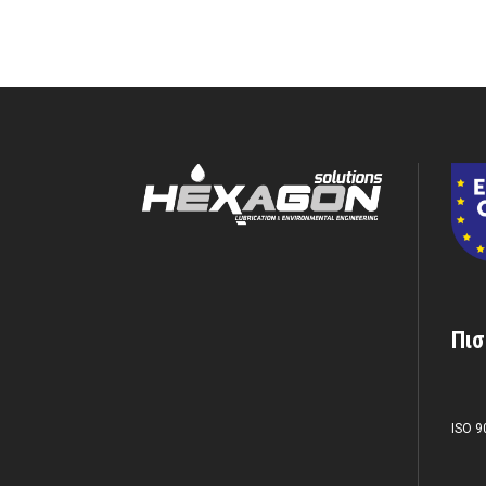
Πισ
ISO 9