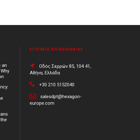
ΣΤΟΙΧΕΊΑ ΕΠΙΚΟΙΝΩΝΊΑΣ
e an
Οδός Σερρών 85, 104 41,
d Why
Αθήνα, Ελλάδα
on
+30 210 5152040
ency:
salesdpt@hexagon-
ne
europe.com
eans
 the