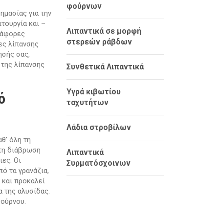
φούρνων
ημασίας για την
τουργία και –
Λιπαντικά σε μορφή
ιάφορες
στερεών ράβδων
ες λίπανσης
ησής σας,
 της λίπανσης
Συνθετικά Λιπαντικά
Υγρά κιβωτίου
ό
ταχυτήτων
Λάδια στροβίλων
θ' όλη τη
 τη διάβρωση
Λιπαντικά
ες. Οι
Συρματόσχοινων
ό τα γρανάζια,
 και προκαλεί
α της αλυσίδας.
φούρνου.