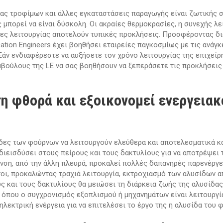
ας τροφίμων και άλλες εγκαταστάσεις παραγωγής είναι ζωτικής σ
μπορεί να είναι δύσκολη. Οι ακραίες θερμοκρασίες, η συνεχής λει
κες λειτουργίας αποτελούν τυπικές προκλήσεις. Προσφέροντας δ
ation Engineers έχει βοηθήσει εταιρείες παγκοσμίως με τις ανάγκ
άν ενδιαφέρεστε να αυξήσετε τον χρόνο λειτουργίας της επιχείρ
βούλους της LE να σας βοηθήσουν να ξεπεράσετε τις προκλήσεις
τη φθορά και εξοικονομεί ενεργειακ
δες των φούρνων να λειτουργούν ελεύθερα και αποτελεσματικά κα
α διεισδύσει στους πείρους και τους δακτυλίους για να αποτρέψει
ανση, από την άλλη πλευρά, προκαλεί πολλές δαπανηρές παρενέργει
τοι, προκαλώντας τραχιά λειτουργία, εκτροχιασμό των αλυσίδων απ
 και τους δακτυλίους θα μειώσει τη διάρκεια ζωής της αλυσίδας
ς όπου ο συγχρονισμός εξοπλισμού ή μηχανημάτων είναι λειτουργί
ηλεκτρική ενέργεια για να επιτελέσει το έργο της η αλυσίδα του 