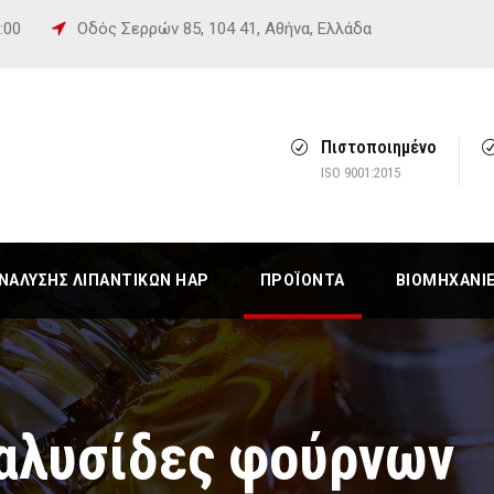
6:00
Οδός Σερρών 85, 104 41, Αθήνα, Ελλάδα
Πιστοποιημένο
ISO 9001:2015
ΆΛΥΣΗΣ ΛΙΠΑΝΤΙΚΏΝ HAP
ΠΡΟΪΌΝΤΑ
ΒΙΟΜΗΧΑΝΊ
 αλυσίδες φούρνων