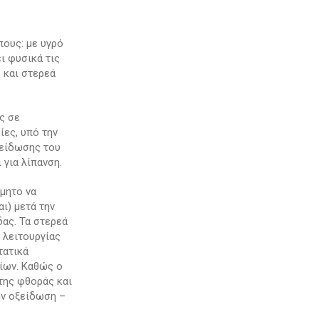
ους: με υγρό
ι φυσικά τις
 και στερεά
ς σε
ες, υπό την
ξείδωσης του
 για λίπανση.
μητο να
ι) μετά την
δας. Τα στερεά
ς λειτουργίας
τατικά
ίων. Καθώς ο
της φθοράς και
ην οξείδωση –