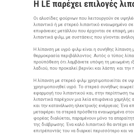
Η LE παρέχει επιλογές λιπ
Οι αλυσίδες φούρνων που λειτουργούν σε υψηλές
λιπαντικό ή με στερεό λιπαντικό εναιωρημένο σε 
επιφάνειες μετάλλου που έρχονται σε επαφή, μει
λιπαντικά φιλμ, με συστάσεις που γίνονται ανάλο
Η λίπανση με υγρό φιλμ είναι η συνήθης λίπανση
θερμοκρασία περιβάλλοντος. Αυτός ο τύπος λίπα
προϋπόθεση ότι λαμβάνετε υπόψη τη μειωμένη ιξ
λαδιού, που προκαλεί βερνίκι και λάσπη· και την 
Η λίπανση με στερεό φιλμ χρησιμοποιείται σε υ
χρησιμοποιηθεί υγρό. Το στερεό συνήθως αιωρείτ
εφαρμογή του λιπαντικού και, στην περίπτωση τω
λιπαντικά παρέχουν μια λεία επιφάνεια χαμηλής α
και την κατανάλωση ηλεκτρικής ενέργειας. Ένα ε
μεταφέρει τα στερεά πρόσθετα εναιωρημένα στον
φορέας διαλύεται, παραμένουν μόνο τα απαραίτητ
της διάβρωσης. Ένα καλό λιπαντικό θα αντέχει ε
επιτρέποντάς του να διαρκεί περισσότερο και να