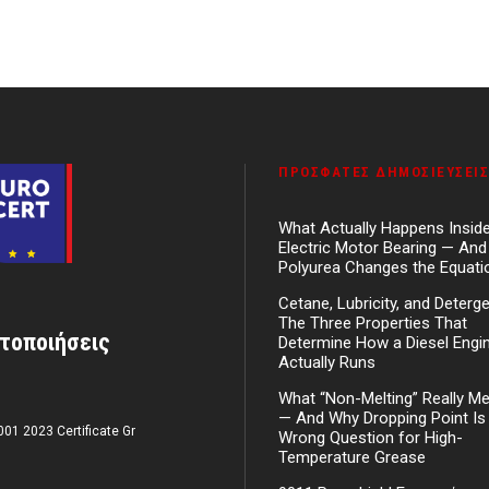
ΠΡΌΣΦΑΤΕΣ ΔΗΜΟΣΙΕΎΣΕΙΣ
What Actually Happens Insid
Electric Motor Bearing — An
Polyurea Changes the Equati
Cetane, Lubricity, and Deterg
The Three Properties That
τοποιήσεις
Determine How a Diesel Engi
Actually Runs
What “Non-Melting” Really M
— And Why Dropping Point Is
001 2023 Certificate Gr
Wrong Question for High-
Temperature Grease