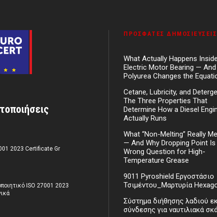
ΠΡΌΣΦΑΤΕΣ ΔΗΜΟΣΙΕΎΣΕΙΣ
What Actually Happens Insid
Electric Motor Bearing — An
Polyurea Changes the Equati
Cetane, Lubricity, and Deterg
The Three Properties That
τοποιήσεις
Determine How a Diesel Engi
Actually Runs
What “Non-Melting” Really M
— And Why Dropping Point Is
001 2023 Certificate Gr
Wrong Question for High-
Temperature Grease
9011 Pyroshield Εργοστάσιο
Τσιμέντου_Μαρτυρία Hexag
ποιητικό ISO 27001 2023
ικά
Σύστημα διήθησης λαδιού ε
σύνδεσης για ναυτιλιακά σκ