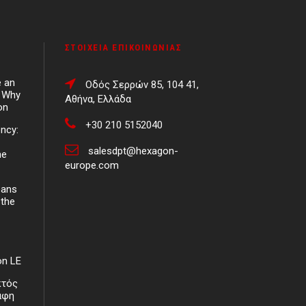
ΣΤΟΙΧΕΊΑ ΕΠΙΚΟΙΝΩΝΊΑΣ
e an
Οδός Σερρών 85, 104 41,
d Why
Αθήνα, Ελλάδα
on
+30 210 5152040
ency:
salesdpt@hexagon-
ne
europe.com
eans
 the
on LE
κτός
άφη