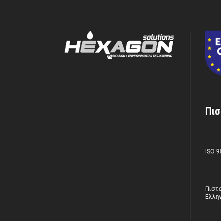
Πισ
ISO 9
Πιστο
Ελλην