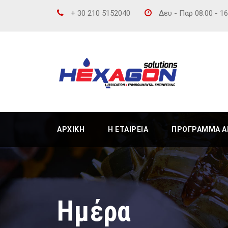
+ 30 210 5152040
Δευ - Παρ 08:00 - 1
ΑΡΧΙΚΉ
Η ΕΤΑΙΡΕΊΑ
ΠΡΌΓΡΑΜΜΑ ΑΝ
Ημέρα