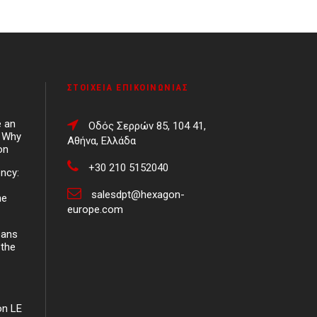
ΣΤΟΙΧΕΊΑ ΕΠΙΚΟΙΝΩΝΊΑΣ
e an
Οδός Σερρών 85, 104 41,
d Why
Αθήνα, Ελλάδα
on
+30 210 5152040
ency:
salesdpt@hexagon-
ne
europe.com
eans
 the
on LE