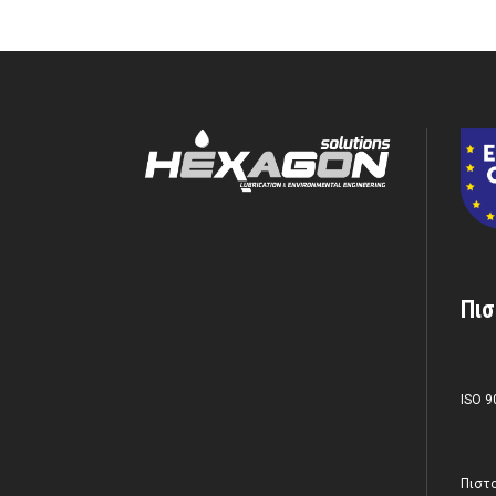
Πισ
ISO 9
Πιστο