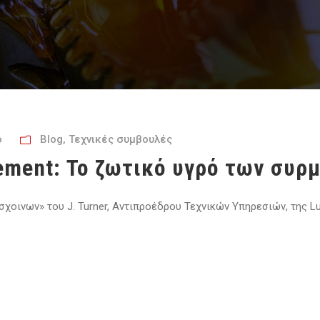
ο
Blog
,
Τεχνικές συμβουλές
ement: Το ζωτικό υγρό των συρ
οινων» του J. Turner, Αντιπροέδρου Τεχνικών Υπηρεσιών, της Lubr