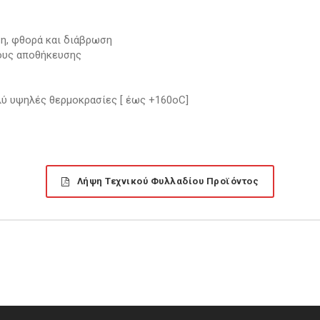
η,
φθορά
και
διάβρωση
ους
αποθήκευσης
ολύ υψηλές
θερμοκρασίες
[
έως
+160oC
]
Λήψη Τεχνικού Φυλλαδίου Προϊόντος