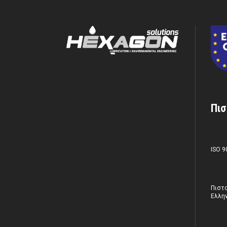
Πισ
ISO 9
Πιστο
Ελλην