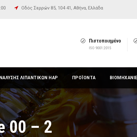
6:00
Οδός Σερρών 85, 104 41, Αθήνα, Ελλάδα
Πιστοποιημένο
ISO 9001:2015
ΆΛΥΣΗΣ ΛΙΠΑΝΤΙΚΏΝ HAP
ΠΡΟΪΌΝΤΑ
ΒΙΟΜΗΧΑΝΊ
e 00 – 2