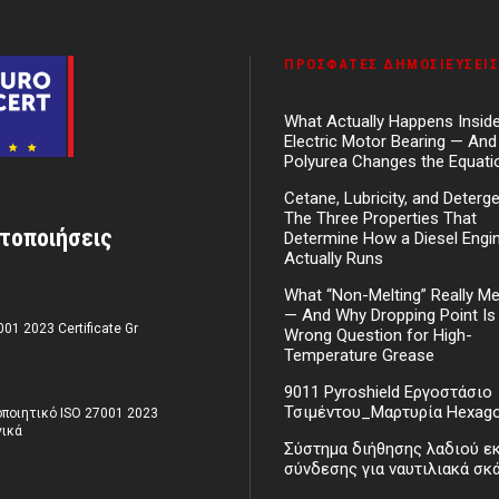
ΠΡΌΣΦΑΤΕΣ ΔΗΜΟΣΙΕΎΣΕΙΣ
What Actually Happens Insid
Electric Motor Bearing — An
Polyurea Changes the Equati
Cetane, Lubricity, and Deterg
The Three Properties That
τοποιήσεις
Determine How a Diesel Engi
Actually Runs
What “Non-Melting” Really M
— And Why Dropping Point Is
001 2023 Certificate Gr
Wrong Question for High-
Temperature Grease
9011 Pyroshield Εργοστάσιο
Τσιμέντου_Μαρτυρία Hexag
ποιητικό ISO 27001 2023
ικά
Σύστημα διήθησης λαδιού ε
σύνδεσης για ναυτιλιακά σκ