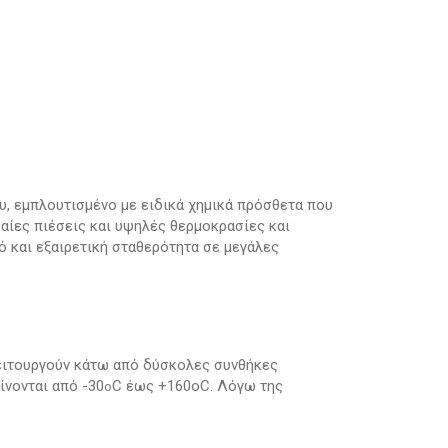
ου, εμπλουτισμένο με ειδικά χημικά πρόσθετα που
ραίες πιέσεις και υψηλές θερμοκρασίες και
ρό
και
εξαιρετική
σταθερότητα
σε
μεγάλες
 λειτουργούν κάτω από δύσκολες συνθήκες
ίνονται από -30
C έως
+160oC
. Λόγω της
o