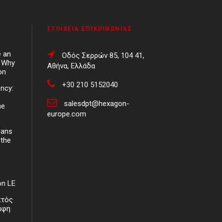
ΣΤΟΙΧΕΊΑ ΕΠΙΚΟΙΝΩΝΊΑΣ
e an
Οδός Σερρών 85, 104 41,
d Why
Αθήνα, Ελλάδα
on
+30 210 5152040
ency:
salesdpt@hexagon-
ne
europe.com
eans
 the
on LE
κτός
άφη